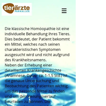
Die klassische Homöopathie ist eine
individuelle Behandlung ihres Tieres.
Dies bedeutet, der Patient bekommt
ein Mittel, welches nach seinen
charakteristischen Symptomen
ausgesucht wird und nicht aufgrund
des Krankheitsnamens.
Neben der Erhebung einer
detaillierten Krankengeschichte
(Anamnese, Dauer ca. 1-1,5 Std.) ist
die genaue Untersuchung und
Beobachtung des Patienten wichtig,
um das passende Mittel zu finden
und um den Heilungsverlauf
beurteilen zu können. Die